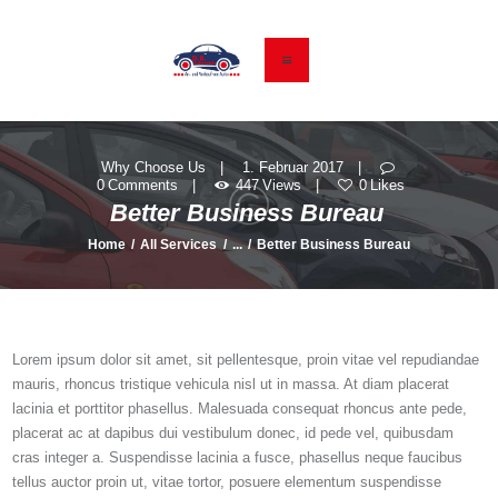
HOME
GEBRAUCHTWAGEN
Why Choose Us
1. Februar 2017
0
Comments
447
Views
0
Likes
KONTAKT & ANFAHRT
Better Business Bureau
DATENSCHUTZ
Home
All Services
...
Better Business Bureau
IMPRESSUM
Lorem ipsum dolor sit amet, sit pellentesque, proin vitae vel repudiandae
mauris, rhoncus tristique vehicula nisl ut in massa. At diam placerat
lacinia et porttitor phasellus. Malesuada consequat rhoncus ante pede,
placerat ac at dapibus dui vestibulum donec, id pede vel, quibusdam
cras integer a. Suspendisse lacinia a fusce, phasellus neque faucibus
tellus auctor proin ut, vitae tortor, posuere elementum suspendisse