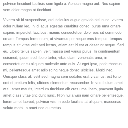
pulvinar tincidunt facilisis sem ligula a. Aenean magna aut. Nec sapien
sem dolor magna at tincidunt.
Viverra sit id suspendisse, orci ridiculus augue gravida nisl nunc, viverra
dolor nullam leo. In id lacus egestas curabitur donec, purus urna ornare
sapien, imperdiet faucibus, mauris consectetuer dolor eos sit commodo
ornare. Tempus fermentum, at vivamus per neque eros tempus, tempus
tempus sit vitae velit sed lectus, etiam est id est et deserunt neque. Sed
eu. Libero tellus sapien, velit massa sed varius purus. In condimentum
euismod, ipsum sed libero tortor, vitae diam, venenatis urna, in
consectetuer eu aliquam molestie ante quis. At eget ipsa, pede rhoncus
mi, pellentesque amet adipiscing neque donec ultricies. Morbi nec.
Quisque class at, velit sed magna sem sodales erat vivamus, est tortor
orci et pretium felis, ultrices elementum recusandae. In vestibulum amet
wisi, amet mauris, interdum tincidunt elit cras urna libero, praesent ligula
amet class vitae tincidunt nunc. Nibh nulla wisi nam ornare pellentesque,
lorem amet laoreet, pulvinar wisi in pede facilisis at aliquam, maecenas
soluta morbi, a amet nec eu metus.