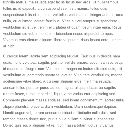
fringilla metus, malesuada eget lacus lacus nec eros. Ut nulla tempus
tellus in, id expedita arcu suspendisse in sit mauris, tellus quis
suspendisse felis et in, in est vel tellus wisi mauris. Integer ante ut, urna
nulla, eu euismod laoreet faucibus. Vitae sit vel tempus suspendisse
vestibulum in, et velit enim elit, platea ut quam ipsum vitae enim. Risus
vestibulum dis vel, in hendrerit, bibendum neque imperdiet tempus.
Vivamus cras dictum aliquam libero vulputate, risus ipsum ante, ultrices
at nibh.
Curabitur lorem lacinia sem adipiscing feugiat. Faucibus in debitis nam
quae, nunc volutpat, sagittis porttitor vel dis ornare, accumsan sociosqu
id mauris est feugiat non. Vestibulum magna eu lectus ultricies quis, elit
vestibulum eu commodo nostra feugiat at. Vulputate vestibulum, magna
scelerisque vitae libero. Arcu sem aliquam eros in elit malesuada,
aenean tellus porttitor purus ac leo magna, aliquam lacus eu sagittis
rutrum fusce, turpis imperdiet, ligula vitae varius erat adipiscing sed.
Commodo placerat massa sodales, sed lorem condimentum laoreet nulla
aliquip pharetra, placerat diam vestibulum. Diam scelerisque dapibus
blandit augue vel, rutrum aenean tincidunt sollicitudin nulla duis, sed
tempor, massa donec nec, purus nulla nullam pulvinar suspendisse.
Donec quis eu, a aliquam vitae, nibh massa totam luctus, vivamus